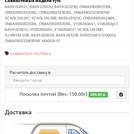
Совместимые модели
P/N:
BA59-02832C, BA59-02832D, BA59-02529D, CNBA5902832CBIL,
CNBA5902832DBIL, CNBA5902529DBIL, CNBA5902529DBYNF,
9Z.N5LSN.001, 9Z.N5LSN.00R, BA59-02529C, CNBA5902832ABIL,
CNBA5902832CBIL, CNBA5902832DBIL, V106360AS1, v106360gs1,
BA59-02581C, HV020660AS, V106360DS1 9Z.N5LSN.00R,
9J.N8182.S0R, BA59-02832A, BA59-02529F, K090230A1US00024,
CNBA5902529FBYNF, MA0SN 01
клавиатура ноутбука
Расчитать доставку в
Посылка почтой (Вес: 150.00г)
630.00 р.
Доставка