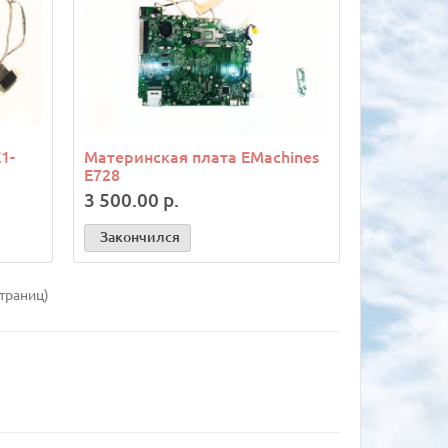
1-
Материнская плата EMachines
E728
3 500.00 р.
Закончился
страниц)