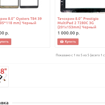
рин 8.0'' Oysters T84 39
Тачскрин 8.0'' Prestigio
(205*118 mm) Черный
MultiPad 2 7280C 3G
(201х153mm) Черный
00 р.
1 000.00 р.
упить
Купить
Показано с 1 по 5 из 5 (всего 1 
авка