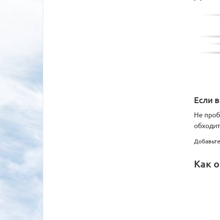
Если 
Не проб
обходит
Добавьте
Как о