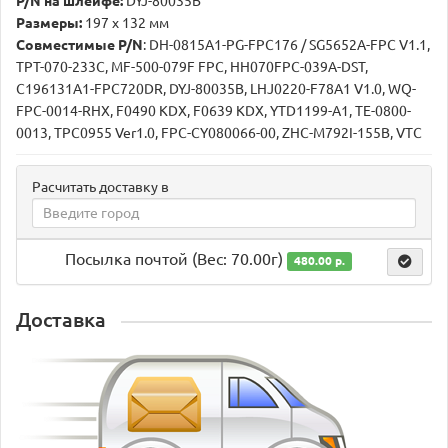
P/N на шлейфе:
DYJ-80035B
Размеры:
197 х 132 мм
Совместимые P/N
: DH-0815A1-PG-FPC176 / SG5652A-FPC V1.1,
TPT-070-233C, MF-500-079F FPC, HH070FPC-039A-DST,
C196131A1-FPC720DR, DYJ-80035B, LHJ0220-F78A1 V1.0, WQ-
FPC-0014-RHX, F0490 KDX, F0639 KDX, YTD1199-A1, TE-0800-
0013, TPC0955 Ver1.0, FPC-CY080066-00, ZHC-M792I-155B, VTC
Расчитать доставку в
Посылка почтой (Вес: 70.00г)
480.00 р.
Доставка