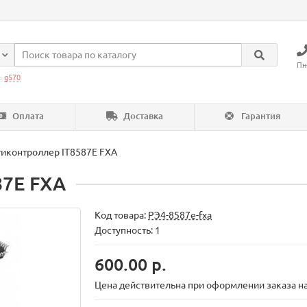
Пн
:
g570
Оплата
Доставка
Гарантия
иконтроллер IT8587E FXA
87E FXA
Код товара:
РЭ4-8587e-fxa
Доступность: 1
600.00 р.
Цена действительна при оформлении заказа на