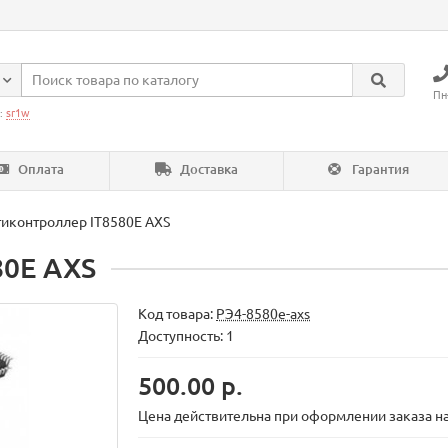
Пн
:
sr1w
Оплата
Доставка
Гарантия
иконтроллер IT8580E AXS
80E AXS
Код товара:
РЭ4-8580e-axs
Доступность: 1
500.00 р.
Цена действительна при оформлении заказа на