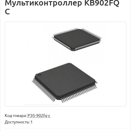
Мультиконтроллер KB902FQ
C
Код товара:
РЭ5-902fq-c
Доступность: 1