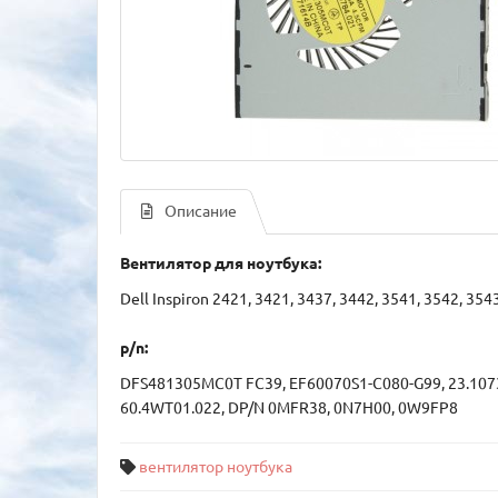
Описание
Вентилятор для ноутбука:
Dell Inspiron 2421, 3421, 3437, 3442, 3541, 3542, 354
p/n:
DFS481305MC0T FC39, EF60070S1-C080-G99, 23.10732.
60.4WT01.022, DP/N 0MFR38, 0N7H00, 0W9FP8
вентилятор ноутбука