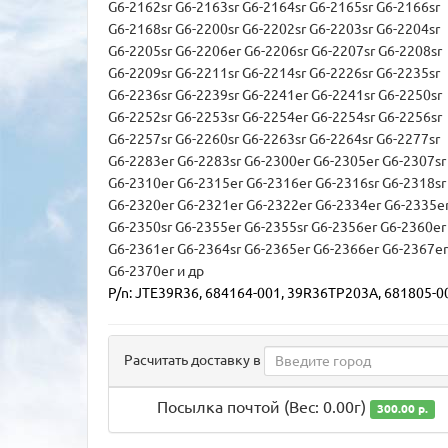
G6-2162sr G6-2163sr G6-2164sr G6-2165sr G6-2166sr
G6-2168sr G6-2200sr G6-2202sr G6-2203sr G6-2204sr
G6-2205sr G6-2206er G6-2206sr G6-2207sr G6-2208sr
G6-2209sr G6-2211sr G6-2214sr G6-2226sr G6-2235sr
G6-2236sr G6-2239sr G6-2241er G6-2241sr G6-2250sr
G6-2252sr G6-2253sr G6-2254er G6-2254sr G6-2256sr
G6-2257sr G6-2260sr G6-2263sr G6-2264sr G6-2277sr
G6-2283er G6-2283sr G6-2300er G6-2305er G6-2307s
G6-2310er G6-2315er G6-2316er G6-2316sr G6-2318s
G6-2320er G6-2321er G6-2322er G6-2334er G6-2335e
G6-2350sr G6-2355er G6-2355sr G6-2356er G6-2360e
G6-2361er G6-2364sr G6-2365er G6-2366er G6-2367e
G6-2370er и др
P/n: JTE39R36,
684164-001, 39R36TP203A, 681805-0
Расчитать доставку в
Посылка почтой (Вес: 0.00г)
300.00 р.