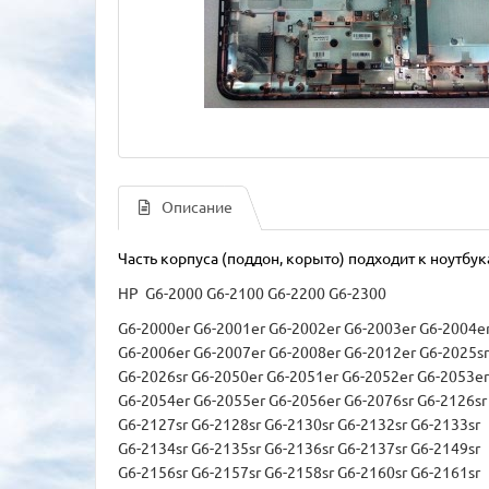
Описание
Часть корпуса (поддон, корыто) подходит к ноутбу
HP G6-2000 G6-2100 G6-2200 G6-2300
G6-2000er G6-2001er G6-2002er G6-2003er G6-2004e
G6-2006er G6-2007er G6-2008er G6-2012er G6-2025s
G6-2026sr G6-2050er G6-2051er G6-2052er G6-2053e
G6-2054er G6-2055er G6-2056er G6-2076sr G6-2126s
G6-2127sr G6-2128sr G6-2130sr G6-2132sr G6-2133sr
G6-2134sr G6-2135sr G6-2136sr G6-2137sr G6-2149sr
G6-2156sr G6-2157sr G6-2158sr G6-2160sr G6-2161sr