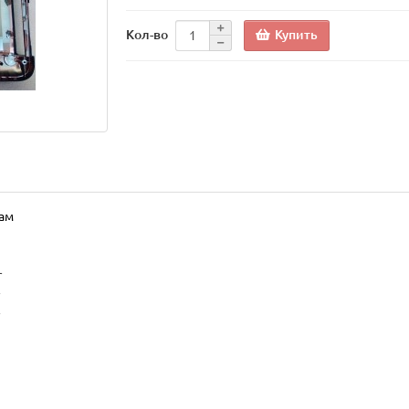
Купить
Кол-во
кам
r
r
r
r