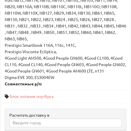
Irbis NB12, NB116, NB10, NB101, NB102, NB105, NB11, NB14,
NB20, NB110A, NB110B, NB110C, NB110L, NB110O, NB110R,
NB110W, NB110X, NB127, NB29, NB34, NB130, NB61, NB65,
NB130, NB21, NB22, NB23, NB24 , NB25, NB26, NB27, NB28 ,
NB31 , NB32 , NB33 , NB34 , NB41, NB42, NB43, NB44, NB45, NB46
, NB47, NB48 , NB49 , NB50 , NB51, NB52, NB60, NB61, NB62,
NB63, NB65,
Prestigio Smartbook 116A, 116c, 141С,
Prestigio Visconte Ecliptica,
4Good Light AM500, 4Good People GN600, 4Good CL100, 4Good
CL110, 4Good CL140, 4Good People GN603, 4Good People GN602,
4Good People GN601, 4Good People AM600 LTE, n131
Digma EVE 300, ES3004EW
Совместимые p/n:
блок питания ноутбука
Расчитать доставку в