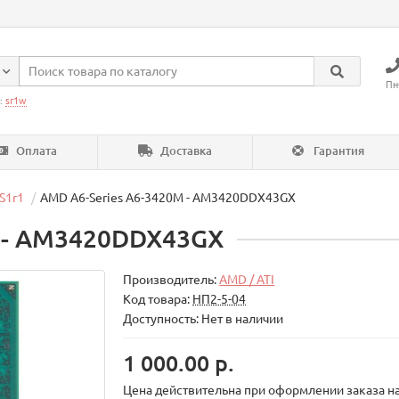
Пн
:
sr1w
Оплата
Доставка
Гарантия
S1r1
AMD A6-Series A6-3420M - AM3420DDX43GX
M - AM3420DDX43GX
Производитель:
AMD / ATI
Код товара:
НП2-5-04
Доступность: Нет в наличии
1 000.00 р.
Цена действительна при оформлении заказа на