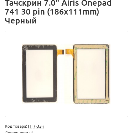
Тачскрин 7.0" Airis Onepad
741 30 pin (186х111mm)
Черный
Код товара:
ПТ7-32ч
Доступность: 1