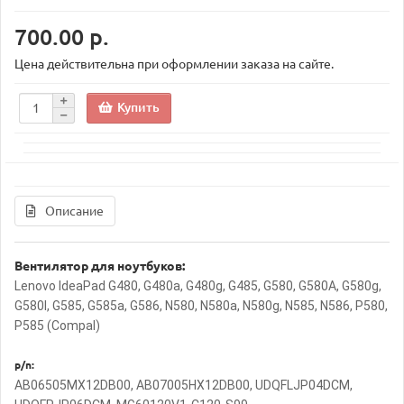
700.00 р.
Цена действительна при оформлении заказа на сайте.
Купить
Описание
Вентилятор для ноутбуков:
Lenovo IdeaPad G480, G480a, G480g, G485, G580, G580A, G580g,
G580l, G585, G585a, G586, N580, N580a, N580g, N585, N586, P580,
P585 (Compal)
p/n:
AB06505MX12DB00, AB07005HX12DB00, UDQFLJP04DCM,