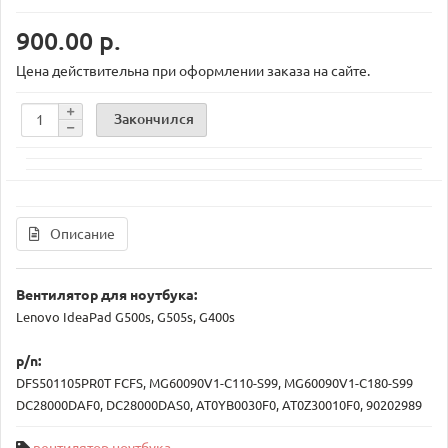
900.00 р.
Цена действительна при оформлении заказа на сайте.
Закончился
Описание
Вентилятор для ноутбука:
Lenovo IdeaPad G500s, G505s, G400s
p/n:
DFS501105PR0T FCFS, MG60090V1-C110-S99, MG60090V1-C180-S99
DC28000DAF0, DC28000DAS0, AT0YB0030F0, AT0Z30010F0, 90202989