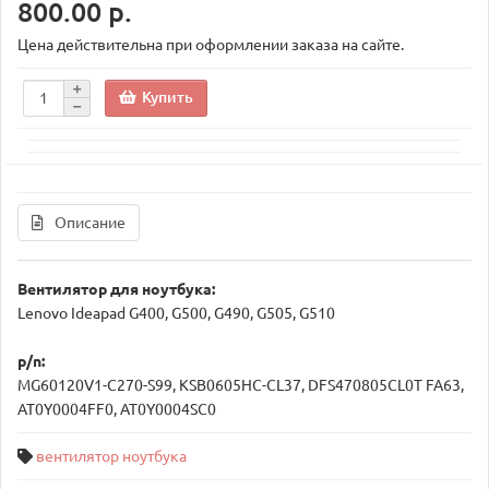
800.00 р.
Цена действительна при оформлении заказа на сайте.
Купить
Описание
Вентилятор для ноутбука:
Lenovo Ideapad G400, G500, G490, G505, G510
p/n:
MG60120V1-C270-S99, KSB0605HC-CL37, DFS470805CL0T FA63,
AT0Y0004FF0, AT0Y0004SC0
вентилятор ноутбука