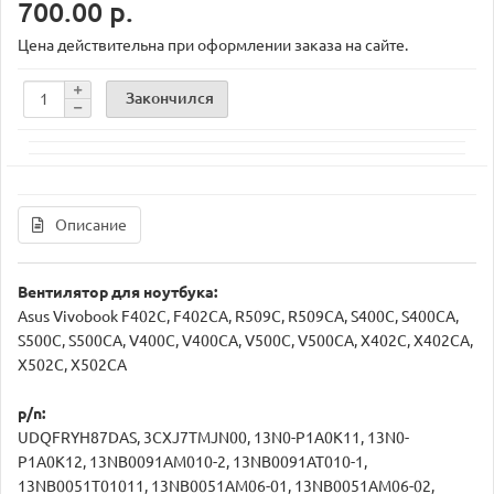
700.00 р.
Цена действительна при оформлении заказа на сайте.
Закончился
Описание
Вентилятор для ноутбука:
Asus Vivobook F402C, F402CA, R509C, R509CA, S400C, S400CA,
S500C, S500CA, V400C, V400CA, V500C, V500CA, X402C, X402CA,
X502C, X502CA
p/n:
UDQFRYH87DAS, 3CXJ7TMJN00, 13N0-P1A0K11, 13N0-
P1A0K12, 13NB0091AM010-2, 13NB0091AT010-1,
13NB0051T01011, 13NB0051AM06-01, 13NB0051AM06-02,