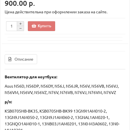
900.00 р.
Цена действительна при оформлении заказа на сайте.
Купить
Описание
Вентилятор для ноутбука:
Asus N56D, N56DP, N56DY, N56J, N56JR, N56V, N56VB, N56VJ,
N56VM, N56VV, N56VZ, N76V, N76VB, N76VJ, N76VM, N76VZ
p/n:
KSB0705HB-BK35, KSB0705HB-BK99 13GN9I1AM010-2,
13GN9J1AM050-2, 13GN9J1AM060-2, 13GNAL1AM020-1,
13GNQO1AM010-1, 13NB03J1AM0201, 13N0-M3A0602, 13N0-