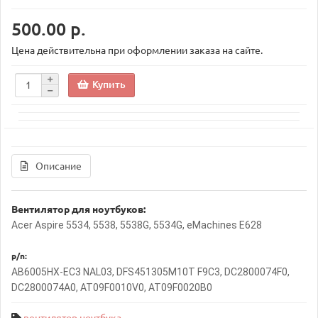
500.00 р.
Цена действительна при оформлении заказа на сайте.
Купить
Описание
Вентилятор для ноутбуков:
Acer Aspire 5534, 5538, 5538G, 5534G, eMachines E628
p/n:
AB6005HX-EC3 NAL03, DFS451305M10T F9C3, DC2800074F0,
DC2800074A0, AT09F0010V0, AT09F0020B0