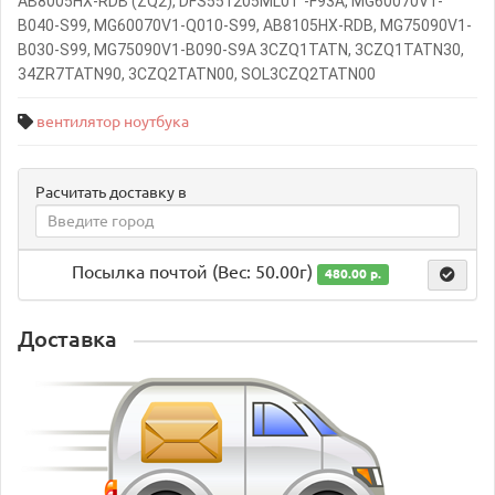
AB8005HX-RDB (ZQ2), DFS551205ML0T -F93A, MG60070V1-
B040-S99, MG60070V1-Q010-S99, AB8105HX-RDB, MG75090V1-
B030-S99, MG75090V1-B090-S9A 3CZQ1TATN, 3CZQ1TATN30,
34ZR7TATN90, 3CZQ2TATN00, SOL3CZQ2TATN00
вентилятор ноутбука
Расчитать доставку в
Посылка почтой (Вес: 50.00г)
480.00 р.
Доставка