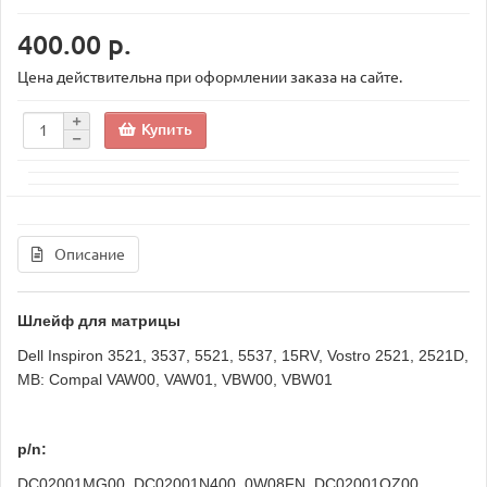
400.00 р.
Цена действительна при оформлении заказа на сайте.
Купить
Описание
Шлейф для матрицы
Dell Inspiron 3521, 3537, 5521, 5537, 15RV, Vostro 2521, 2521D,
MB: Compal VAW00, VAW01, VBW00, VBW01
p/n:
DC02001MG00, DC02001N400, 0W08FN, DC02001OZ00,