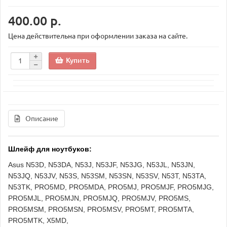
400.00 р.
Цена действительна при оформлении заказа на сайте.
Купить
Описание
Шлейф для ноутбуков:
Asus N53D, N53DA, N53J, N53JF, N53JG, N53JL, N53JN,
N53JQ, N53JV, N53S, N53SM, N53SN, N53SV, N53T, N53TA,
N53TK, PRO5MD, PRO5MDA, PRO5MJ, PRO5MJF, PRO5MJG,
PRO5MJL, PRO5MJN, PRO5MJQ, PRO5MJV, PRO5MS,
PRO5MSM, PRO5MSN, PRO5MSV, PRO5MT, PRO5MTA,
PRO5MTK, X5MD,