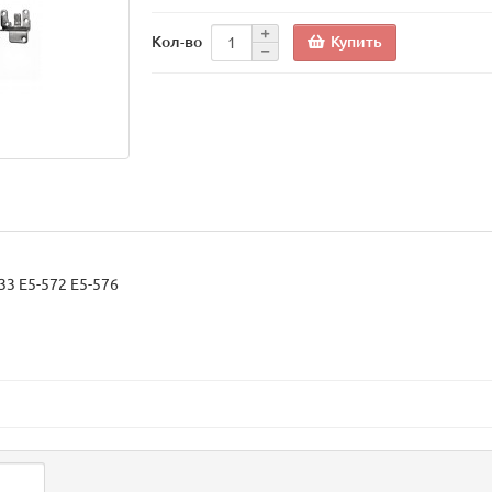
Купить
Кол-во
533 E5-572 E5-576