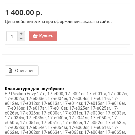
1 400.00 р.
Цена действительна при оформлении заказа на сайте.
Купить
Описание
Клавиатура для ноутбуков:
HP Pavilion Envy 17-e, 17-e000, 17-e001er, 17-e001sr, 17-e002er,
17-e002sr, 17-e003er, 17-e004er, 17-e004sr, 17-e011sr, 17-
e012er, 17-e012sr, 17-e013sr, 17-e014sr, 17-e015sr, 17-e016er,
17-e016sr, 17-e017sr, 17-e018sr, 17-e025er, 17-e025sr, 17-
e026sr, 17-e026sr, 17-e030er, 17-e031er, 17-e033er, 17-e033sr,
17-e034sr, 17-e036sr, 17-e040sr, 17-e041sr, 17-e050er, 17-
e050sr, 17-e051er, 17-e051sr, 17-e052er, 17-e052sr, 17-e053er,
17-e053sr, 17-e054er, 17-e054sr, 17-e060sr, 17-e061sr, 17-
e062er, 17-e062sr, 17-e063er, 17-e063sr, 17-e064sr, 17-e065er,