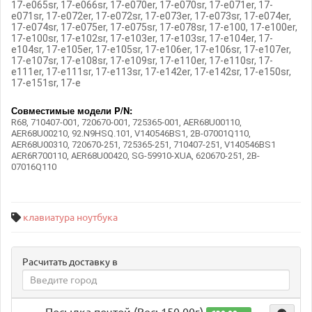
17-e065sr, 17-e066sr, 17-e070er, 17-e070sr, 17-e071er, 17-
e071sr, 17-e072er, 17-e072sr, 17-e073er, 17-e073sr, 17-e074er,
17-e074sr, 17-e075er, 17-e075sr, 17-e078sr, 17-e100, 17-e100er,
17-e100sr, 17-e102sr, 17-e103er, 17-e103sr, 17-e104er, 17-
e104sr, 17-e105er, 17-e105sr, 17-e106er, 17-e106sr, 17-e107er,
17-e107sr, 17-e108sr, 17-e109sr, 17-e110er, 17-e110sr, 17-
e111er, 17-e111sr, 17-e113sr, 17-e142er, 17-e142sr, 17-e150sr,
17-e151sr, 17-e
Совместимые модели
P/N:
R68, 710407-001, 720670-001, 725365-001, AER68U00110,
AER68U00210, 92.N9HSQ.101, V140546BS1, 2B-07001Q110,
AER68U00310, 720670-251, 725365-251, 710407-251, V140546BS1
AER6R700110, AER68U00420, SG-59910-XUA, 620670-251, 2B-
07016Q110
клавиатура ноутбука
Расчитать доставку в