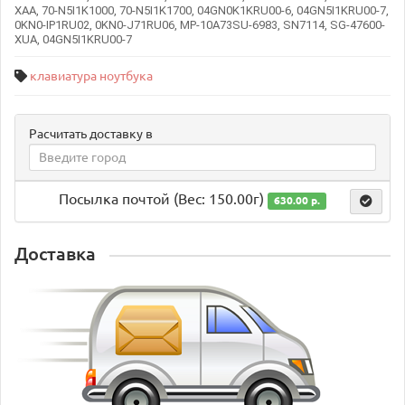
XAA, 70-N5I1K1000, 70-N5I1K1700, 04GN0K1KRU00-6, 04GN5I1KRU00-7,
0KN0-IP1RU02, 0KN0-J71RU06, MP-10A73SU-6983, SN7114, SG-47600-
XUA, 04GN5I1KRU00-7
клавиатура ноутбука
Расчитать доставку в
Посылка почтой (Вес: 150.00г)
630.00 р.
Доставка