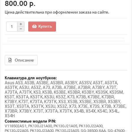
800.00 р.
Цена действительна при оформлении заказа на сайте.
Купить
Описание
Клавиатура для ноутбуков:
Asus A53, A53B, A53BE, A53BR, A53BY, A53SV, A53T, A53TA,
A53TK, A53U, A53Z, A73, A73B, A73BE, A73BR, A73BY, A73T,
A73TA, A73TK, K53, K53B, K53BE, K53BR, K53BY, K53SK, K53SM,
K53T, K53TA, K53TK, K53U, K53Z, K73, K73B, K73BE, K73BR,
K73BY, K73T, K73TA, K73TK, X53, X53B, X53BE, X53BR, X53BY,
X53T, X53TA, X53TK, X53U, X53Z, X73, X73E, X73S, X73B, X73BE,
X73BR, X73BY, X73T, X73TA, X73TK, X54B, X54X, K54C, X54L,
X54H
Совместимые модели
P/N:
V118502AS1, PK130J21A00, PK130J21A05, PK130J22A00,
PK130J22A05, PK130J23A00, PK130J23A05, SG-38500-XAA, SG-47600-