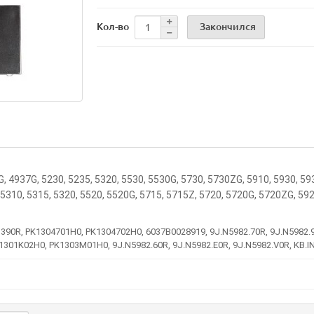
Закончился
Кол-во
G, 4937G, 5230, 5235, 5320, 5530, 5530G, 5730, 5730ZG, 5910, 5930, 59
 5310, 5315, 5320, 5520, 5520G, 5715, 5715Z, 5720, 5720G, 5720ZG, 5
0R, PK1304701H0, PK1304702H0, 6037B0028919, 9J.N5982.70R, 9J.N5982.90
01K02H0, PK1303M01H0, 9J.N5982.60R, 9J.N5982.E0R, 9J.N5982.V0R, KB.I