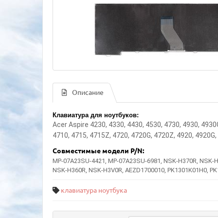
Описание
Клавиатура для ноутбуков:
Acer Aspire 4230, 4330, 4430, 4530, 4730, 4930, 4930
4710, 4715, 4715Z, 4720, 4720G, 4720Z, 4920, 4920G,
Совместимые модели
P/N:
MP-07A23SU-4421, MP-07A23SU-6981, NSK-H370R, NSK-H39
NSK-H360R, NSK-H3V0R, AEZD1700010, PK1301K01H0, PK13
клавиатура ноутбука