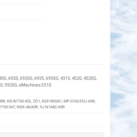
30G, 6920, 6920G, 6935, 6935G, 4315, 4520, 4520G,
920, 5920G, eMachines E510
R, KB.INT00.452, ZD1, K031830A1, MP-07A23SU-698,
NT00.047, NSK-AKA0R, 9J.N1A82.A0R